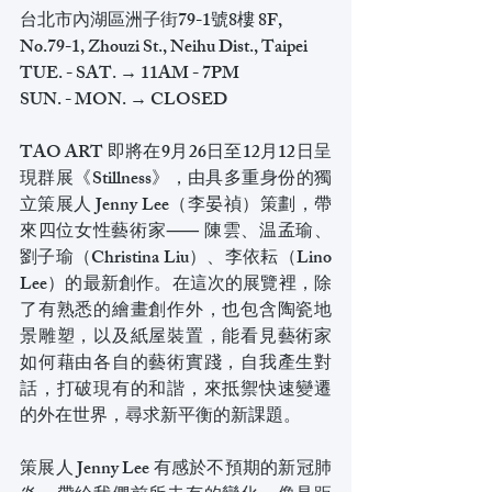
台北市內湖區洲子街79-1號8樓﻿ 8F, 
No.79-1, Zhouzi St., Neihu Dist., Taipei﻿
TUE. - SAT. → 11AM - 7PM﻿
SUN. - MON. → CLOSED﻿
TAO ART 即將在9月26日至12月12日呈
現群展《Stillness》，由具多重身份的獨
立策展人 Jenny Lee（李晏禎）策劃，帶
來四位女性藝術家⸺ 陳雲、温孟瑜、
劉子瑜（Christina Liu）、李依耘（Lino 
Lee）的最新創作。在這次的展覽裡，除
了有熟悉的繪畫創作外，也包含陶瓷地
景雕塑，以及紙屋裝置，能看見藝術家
如何藉由各自的藝術實踐，自我產生對
話，打破現有的和諧，來抵禦快速變遷
的外在世界，尋求新平衡的新課題。
策展人 Jenny Lee 有感於不預期的新冠肺