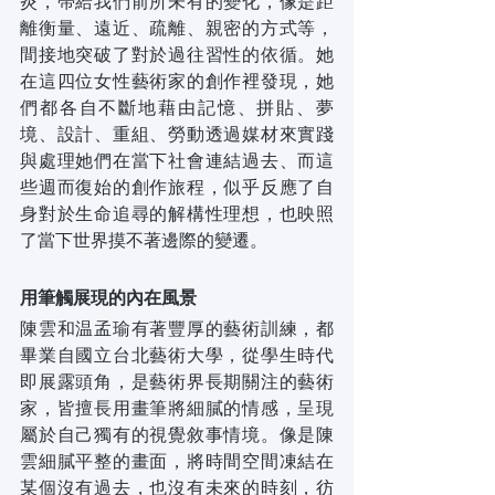
炎，帶給我們前所未有的變化，像是距
離衡量、遠近、疏離、親密的方式等，
間接地突破了對於過往習性的依循。她
在這四位女性藝術家的創作裡發現，她
們都各自不斷地藉由記憶、拼貼、夢
境、設計、重組、勞動透過媒材來實踐
與處理她們在當下社會連結過去、而這
些週而復始的創作旅程，似乎反應了自
身對於生命追尋的解構性理想，也映照
了當下世界摸不著邊際的變遷。
用筆觸展現的內在風景
陳雲和温孟瑜有著豐厚的藝術訓練，都
畢業自國立台北藝術大學，從學生時代
即展露頭角，是藝術界長期關注的藝術
家，皆擅長用畫筆將細膩的情感，呈現
屬於自己獨有的視覺敘事情境。像是陳
雲細膩平整的畫面，將時間空間凍結在
某個沒有過去，也沒有未來的時刻，彷