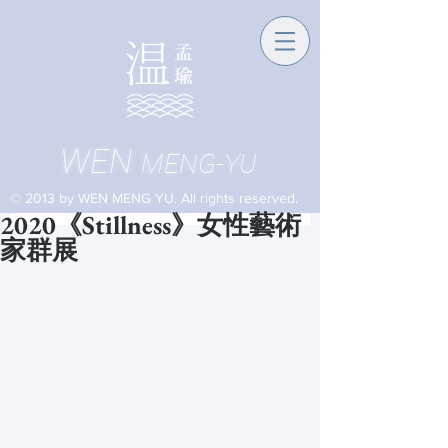
WEN
MENG-YU
© 2013 by WEN MENG YU. All rights reserved.
2020《Stillness》⼥性藝術
家群展