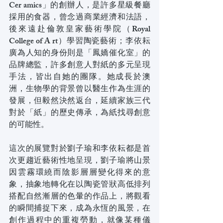
Cer amics」的創辦人，是許多星級餐廳
採用的食器，曾念過商業經濟和法語，
後來遠赴倫敦皇家藝術學院（Royal 
College of A rt）學習陶瓷藝術；李依耘
廣為人知的身份則是「鳳嬌催化室」的
品牌總監，許多創意人對紙的多元呈現
手法，皆出自她的團隊。她成長於澳
洲，生物學的背景曾以醫生作為生涯的
發展，但毅然決然返台，延續家族三代
對於「紙」的歷史傳承，為紙找尋創意
的可能性。
這次的展覽對於劉子瑜和李依耘都是首
次更趨近藝術性地呈現，劉子瑜將山景
因雲霧環繞而陰影層層變化得來的意
象，抽象地轉化在以陶瓷管狀高低排列
搭配自然漸層的色暈的作品上，將觀看
的瞬間捕捉下來，成為永恆的風景，在
創作過程中的重複勞動，就像某種儀