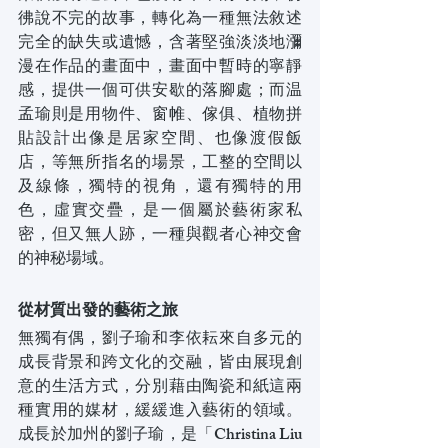
彿說不完的故事，轉化為一種無法敘述
完全的缺失或遺憾，含著堅強淡淡地瀰
漫在作品的畫面中，畫面中暫時的寧靜
感，提供一個可供安歇的落腳處；而温
孟瑜則是用物件、窗帷、傢俱、植物拼
貼設計出像是居家空間、也像渡假飯
店，等無所指名的場景，工整的空間以
及線條，獨特的視角，還有獨特的用
色，虛實交疊，是一個屬於藝術家私
密，但又無人跡，一種與觀者心神交會
的神秘場域。
從材質出發的藝術之旅
無獨有偶，劉子瑜和李依耘來自多元的
成長背景和跨文化的交融，皆由展現創
意的生活方式，分別藉由陶瓷和紙這兩
種實用的媒材，緩緩進入藝術的領域。
成長於加州的劉子瑜，是「Christina Liu 