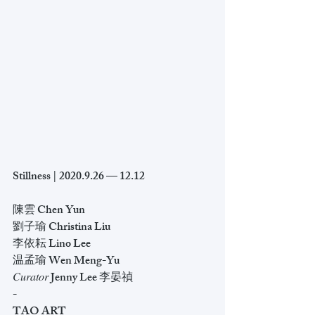
Stillness﻿ | 2020.9.26 — 12.12﻿
陳雲 Chen Yun
劉子瑜 Christina Liu
李依耘 Lino Lee
温孟瑜 Wen Meng-Yu 
𝐶𝑢𝑟𝑎𝑡𝑜𝑟﻿ Jenny Lee 李晏禎﻿
-﻿
TAO ART﻿