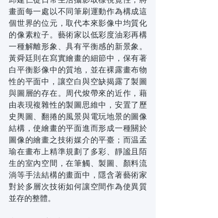
邱建仁從日常生活攝影取樣視覺性，將
畫面每一處以不同筆刷運動作為構成這
個世界的位元，取代本來影像中均質化
的像素粒子。藝術家以低彩度油彩再構
一種解離形象、具有平衡感的新景象。
黃舜廷則在寫實繪畫的細節中，保有著
白平衡影像中的質地，並在裸露畫布物
性的平面中，讓空白與空缺揭露了製圖
與圖層的存在。周代焌帶來的近作，藉
由表現複雜性的製圖思維中，安置了歷
史輿圖、翻捲的風景與電玩地景的圖像
結構，使繪畫的平面進而形成一種關於
圖像的繪畫之技術媒介的平臺；而温孟
瑜在畫布上精準規劃了多彩、靜謐且陌
生的室內空間，在筆觸、製圖、顏料流
淌等手法結構的畫面中，隱含著藝術家
對於多層次技術如何讓空間作為使異質
並存的整體。