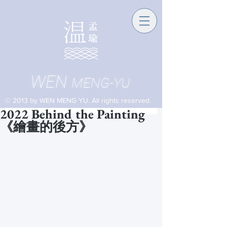
WEN
MENG-YU
© 2013 by WEN MENG YU. All rights reserved.
2022 Behind the Painting
《繪畫的後方》