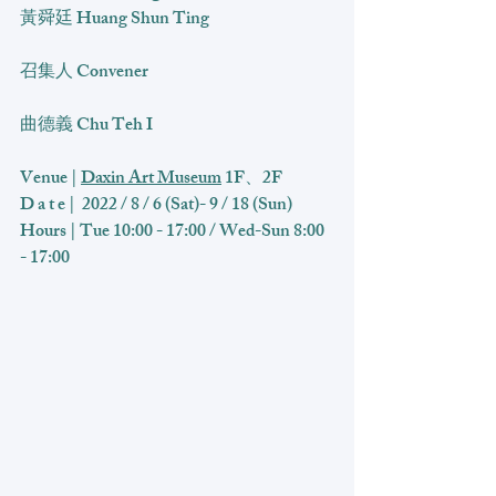
黃舜廷 Huang Shun Ting
召集人 Convener
曲德義 Chu Teh I
Venue | 
Daxin Art Museum
 1F、2F
D a t e |  2022 / 8 / 6 (Sat)- 9 / 18 (Sun)
Hours | Tue 10:00 - 17:00 / Wed-Sun 8:00 
- 17:00