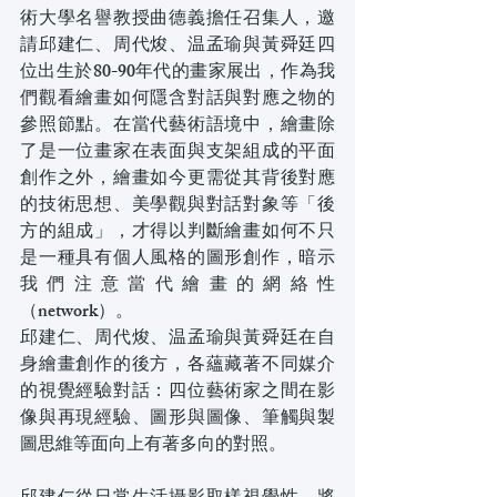
術大學名譽教授曲德義擔任召集人，邀
請邱建仁、周代焌、温孟瑜與黃舜廷四
位出生於80-90年代的畫家展出，作為我
們觀看繪畫如何隱含對話與對應之物的
參照節點。在當代藝術語境中，繪畫除
了是一位畫家在表面與支架組成的平面
創作之外，繪畫如今更需從其背後對應
的技術思想、美學觀與對話對象等「後
方的組成」，才得以判斷繪畫如何不只
是一種具有個人風格的圖形創作，暗示
我們注意當代繪畫的網絡性
（network）。
邱建仁、周代焌、温孟瑜與黃舜廷在自
身繪畫創作的後方，各蘊藏著不同媒介
的視覺經驗對話：四位藝術家之間在影
像與再現經驗、圖形與圖像、筆觸與製
圖思維等面向上有著多向的對照。