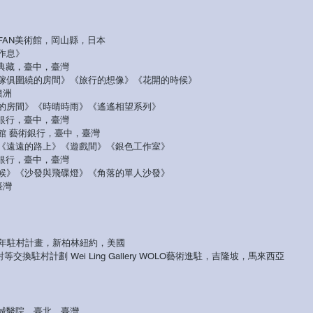
》FAN美術館，岡山縣，日本
的作息》
藏，臺中，臺灣
《被傢俱圍繞的房間》《旅行的想像》《花開的時候》
澳洲
綠色的房間》《時晴時雨》《遙遙相望系列》
行，臺中，臺灣
術館 藝術銀行，臺中，臺灣
界》《遠遠的路上》《遊戲間》《銀色工作室》
行，臺中，臺灣
的時候》《沙發與飛碟燈》《角落的單人沙發》
臺灣
022年駐村計畫，新柏林紐約，美國
等交換駐村計劃 Wei Ling Gallery WOLO藝術進駐，吉隆坡，馬來西亞
城醫院，臺北，臺灣