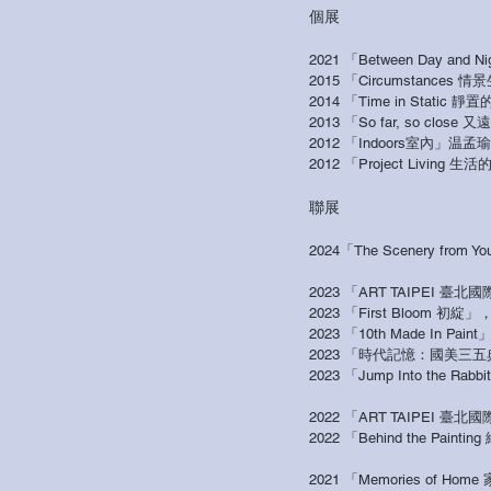
個展
2021 「Between Day 
2015 「Circumstances 情
景
2014 「Time in Stat
2013 「So far, so c
2012 「Indoors室內
2012​ 「Project Livi
聯展
2024
「The Scenery f
2023 「ART TAIPE
2023 「First Bloom
2023 「10th Made In Pai
2023 「時代記憶：國美
2023 「Jump Into th
2022 「ART TAIPE
2022 「Behind the P
2021 「Memories o