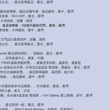
IPEI藝術台北」，臺北西華飯店，臺北，臺灣
性藝術家聯展
」
臻品30週年展，臻品藝術，臺中，臺灣
藝術家群展，TAO ART，臺北，臺灣
」，弘大美術館，首爾，南韓
玲、溫孟瑜聯展，102當代藝術空間，臺南，臺灣
家聯展，大雋藝術，臺中，臺灣
」，東大門設計廣場DDP，首爾，南韓
IPEI藝術台北」，臺北西華飯店，臺北，臺灣
ty of Warmth 暖色調的理性」，槩藝術，臺北，臺灣
覽會」，深圳會展中心，廣東，中國
 ART PRIZE盧森堡藝術獎」，盧森堡美術館，盧森堡，盧森堡
 Lost Time 追憶似水年華」許聖泓&溫孟瑜 雙個展，疊藝術，
臺北，臺灣
A PRIZE拉古納藝術獎」，威尼斯軍械庫，威尼斯，義大利
s 人視實地物」，臻品藝術，臺中，臺灣
T 2017木木藝術紙本作品聯展」，木木藝術，臺南，臺灣
」，豐島大廳，東京，日本
fe 流漫陸離」崔永嬿X溫孟瑜 雙個展，I Art Gallery 愛上藝廊，新竹，臺灣
覽會」，臺北世貿一館，臺北，臺灣
ng 磁性佈景」，WOLO Bukit Bintang，吉隆坡，馬來西亞