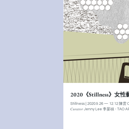
2020《Stillness》
Stillness | 2020.9.26 — 12.12
𝐶𝑢𝑟𝑎𝑡𝑜𝑟 Jenny Lee 李晏禎 - TAO ART