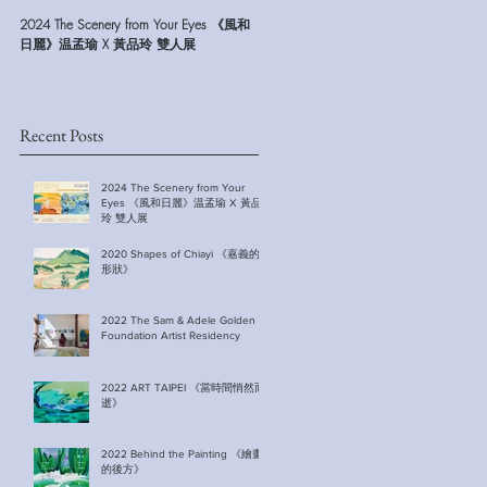
2024 The Scenery from Your Eyes 《風和
2022 The Sam & Adele Golden
Foundation Artist Residency
日麗》温孟瑜 X 黃品玲 雙人展
Recent Posts
2024 The Scenery from Your
Eyes 《風和日麗》温孟瑜 X 黃品
玲 雙人展
2020 Shapes of Chiayi 《嘉義的
形狀》
2022 The Sam & Adele Golden
Foundation Artist Residency
2022 ART TAIPEI 《當時間悄然而
逝》
2022 Behind the Painting 《繪畫
的後方》