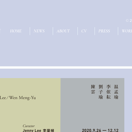
© 2
U
HOME
NEWS
ABOUT
CV
PRESS
WOR