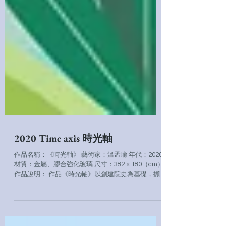
2020 Time axis 時光軸
作品名稱：《時光軸》 藝術家：溫孟瑜 年代：2020
材質：金屬、膠合強化玻璃 尺寸：382 × 180（cm）
作品說明： 作品《時光軸》以創建院史為基礎，擷
取土城在地色彩與元素，以鮮豔活潑的構圖交織出土
城萬象。述說著建院源起與大事紀的點滴，拼湊出隨
著時光軸線移動下的...